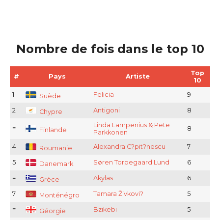
Nombre de fois dans le top 10
Top
#
Pays
Artiste
10
1
Felicia
9
Suède
2
Antigoni
8
Chypre
Linda Lampenius & Pete
=
8
Finlande
Parkkonen
4
Alexandra C?pit?nescu
7
Roumanie
5
Søren Torpegaard Lund
6
Danemark
=
Akylas
6
Grèce
7
Tamara Živkovi?
5
Monténégro
=
Bzikebi
5
Géorgie