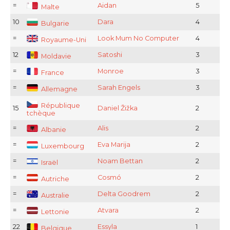
=
Aidan
5
Malte
10
Dara
4
Bulgarie
=
Look Mum No Computer
4
Royaume-Uni
12
Satoshi
3
Moldavie
=
Monroe
3
France
=
Sarah Engels
3
Allemagne
République
15
Daniel Žižka
2
tchèque
=
Alis
2
Albanie
=
Eva Marija
2
Luxembourg
=
Noam Bettan
2
Israël
=
Cosmó
2
Autriche
=
Delta Goodrem
2
Australie
=
Atvara
2
Lettonie
22
Essyla
1
Belgique