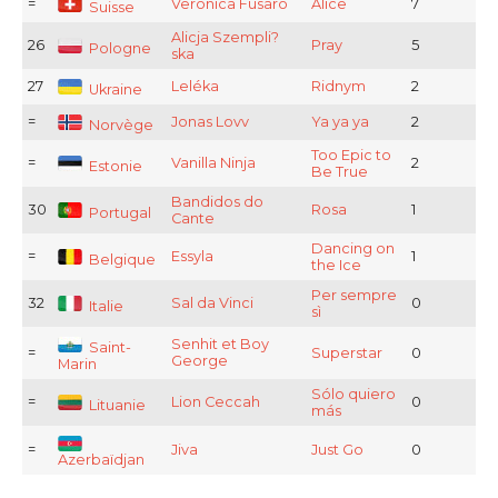
=
Veronica Fusaro
Alice
7
Suisse
Alicja Szempli?
26
Pray
5
Pologne
ska
27
Leléka
Ridnym
2
Ukraine
=
Jonas Lovv
Ya ya ya
2
Norvège
Too Epic to
=
Vanilla Ninja
2
Estonie
Be True
Bandidos do
30
Rosa
1
Portugal
Cante
Dancing on
=
Essyla
1
Belgique
the Ice
Per sempre
32
Sal da Vinci
0
Italie
sì
Senhit et Boy
Saint-
=
Superstar
0
George
Marin
Sólo quiero
=
Lion Ceccah
0
Lituanie
más
=
Jiva
Just Go
0
Azerbaïdjan