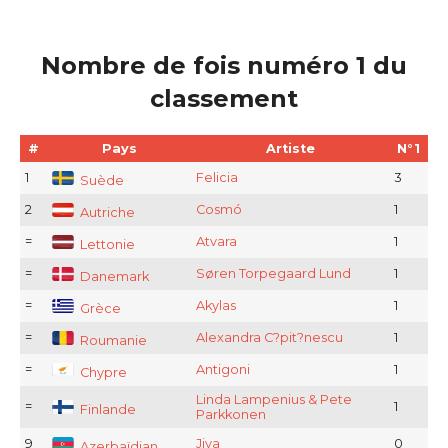
Nombre de fois numéro 1 du
classement
#
Pays
Artiste
N°1
1
Felicia
3
Suède
2
Cosmó
1
Autriche
=
Atvara
1
Lettonie
=
Søren Torpegaard Lund
1
Danemark
=
Akylas
1
Grèce
=
Alexandra C?pit?nescu
1
Roumanie
=
Antigoni
1
Chypre
Linda Lampenius & Pete
=
1
Finlande
Parkkonen
9
Jiva
0
Azerbaïdjan