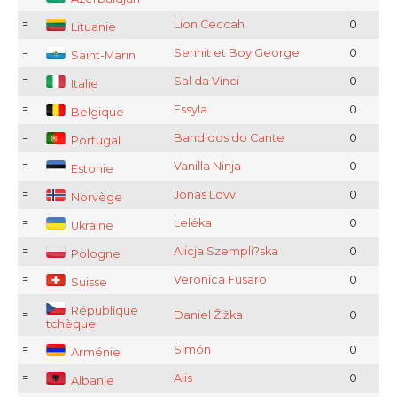
=
Lion Ceccah
0
Lituanie
=
Senhit et Boy George
0
Saint-Marin
=
Sal da Vinci
0
Italie
=
Essyla
0
Belgique
=
Bandidos do Cante
0
Portugal
=
Vanilla Ninja
0
Estonie
=
Jonas Lovv
0
Norvège
=
Leléka
0
Ukraine
=
Alicja Szempli?ska
0
Pologne
=
Veronica Fusaro
0
Suisse
République
=
Daniel Žižka
0
tchèque
=
Simón
0
Arménie
=
Alis
0
Albanie