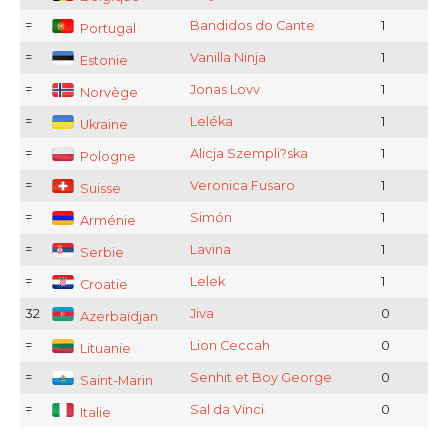
=
Bandidos do Cante
1
Portugal
=
Vanilla Ninja
1
Estonie
=
Jonas Lovv
1
Norvège
=
Leléka
1
Ukraine
=
Alicja Szempli?ska
1
Pologne
=
Veronica Fusaro
1
Suisse
=
Simón
1
Arménie
=
Lavina
1
Serbie
=
Lelek
1
Croatie
32
Jiva
0
Azerbaïdjan
=
Lion Ceccah
0
Lituanie
=
Senhit et Boy George
0
Saint-Marin
=
Sal da Vinci
0
Italie