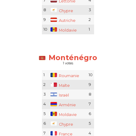
7
4
Lettonie
8
3
Chypre
9
2
Autriche
10
1
Moldavie
Monténégro
1 votes
1
10
Roumanie
2
9
Malte
3
8
Israël
4
7
Arménie
5
6
Moldavie
6
5
Chypre
7
4
France