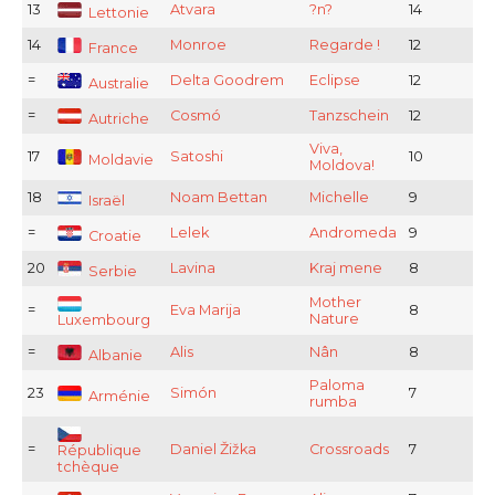
13
Atvara
?n?
14
Lettonie
14
Monroe
Regarde !
12
France
=
Delta Goodrem
Eclipse
12
Australie
=
Cosmó
Tanzschein
12
Autriche
Viva,
17
Satoshi
10
Moldavie
Moldova!
18
Noam Bettan
Michelle
9
Israël
=
Lelek
Andromeda
9
Croatie
20
Lavina
Kraj mene
8
Serbie
Mother
=
Eva Marija
8
Nature
Luxembourg
=
Alis
Nân
8
Albanie
Paloma
23
Simón
7
Arménie
rumba
=
Daniel Žižka
Crossroads
7
République
tchèque