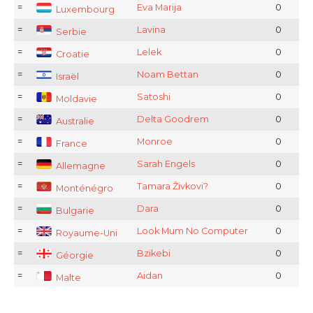
=
Eva Marija
0
Luxembourg
=
Lavina
0
Serbie
=
Lelek
0
Croatie
=
Noam Bettan
0
Israël
=
Satoshi
0
Moldavie
=
Delta Goodrem
0
Australie
=
Monroe
0
France
=
Sarah Engels
0
Allemagne
=
Tamara Živkovi?
0
Monténégro
=
Dara
0
Bulgarie
=
Look Mum No Computer
0
Royaume-Uni
=
Bzikebi
0
Géorgie
=
Aidan
0
Malte