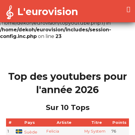
L'eurovision
Warning
: Cannot modify header information - headers
already sent by (output started at
/home/dekoh/eurovision/topyoutube.php:1) in
/home/dekoh/eurovision/includes/session-
config.inc.php
on line
23
Top des youtubers pour
l'année 2026
Sur 10 Tops
#
Pays
Artiste
Titre
Points
1
Felicia
My System
76
Suède