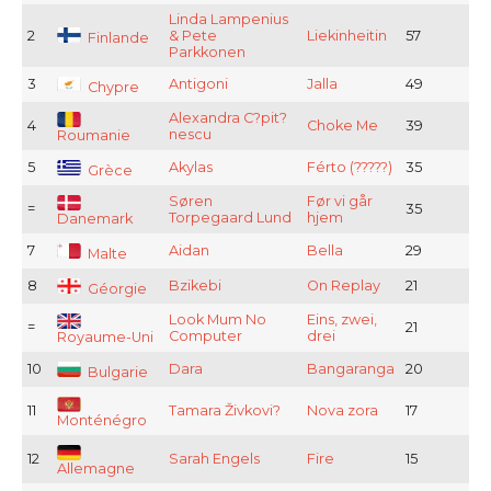
Linda Lampenius
2
& Pete
Liekinheitin
57
Finlande
Parkkonen
3
Antigoni
Jalla
49
Chypre
Alexandra C?pit?
4
Choke Me
39
nescu
Roumanie
5
Akylas
Férto (?????)
35
Grèce
Søren
Før vi går
=
35
Torpegaard Lund
hjem
Danemark
7
Aidan
Bella
29
Malte
8
Bzikebi
On Replay
21
Géorgie
Look Mum No
Eins, zwei,
=
21
Computer
drei
Royaume-Uni
10
Dara
Bangaranga
20
Bulgarie
11
Tamara Živkovi?
Nova zora
17
Monténégro
12
Sarah Engels
Fire
15
Allemagne