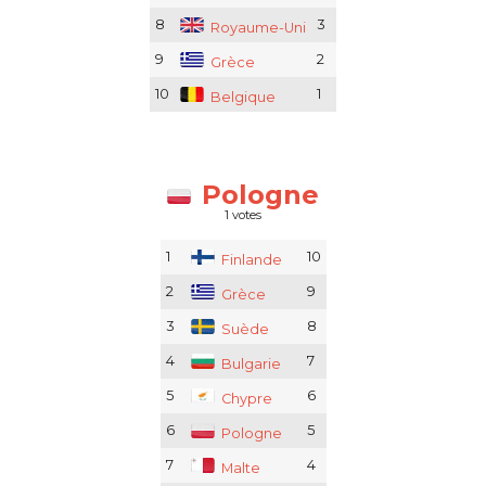
8
3
Royaume-Uni
9
2
Grèce
10
1
Belgique
Pologne
1 votes
1
10
Finlande
2
9
Grèce
3
8
Suède
4
7
Bulgarie
5
6
Chypre
6
5
Pologne
7
4
Malte