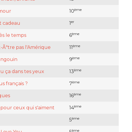
ème
amour
10
er
est cadeau
1
ème
ès le temps
6
ème
t-Ãªtre pas l'Amérique
11
ème
ingouin
9
ème
vu ça dans tes yeux
13
ème
s français ?
7
ème
ques
16
ème
pour ceux qui s'aiment
14
ème
5
ème
I Love You
5