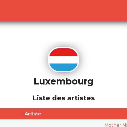
lready sent by (output started at /home/dekoh/eurovisio
c.php
on line
23
Luxembourg
Liste des artistes
Artiste
Mother N