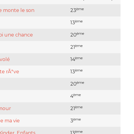
ème
 monte le son
23
ème
13
ème
i une chance
20
ème
21
ème
 volé
14
ème
te rÃªve
13
ème
20
ème
4
ème
mour
21
ème
e ma vie
3
ème
Kinder, Enfants
13