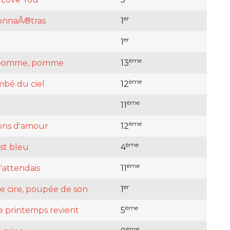
er
onnaÃ®tras
1
er
1
ème
pomme, pomme
13
ème
mbé du ciel
12
ème
11
ème
ons d'amour
12
ème
st bleu
4
ème
t'attendais
11
er
 cire, poupée de son
1
ème
e printemps revient
5
ème