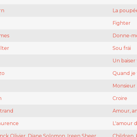
rn
La poupée
Fighter
imes
Donne-mo
lter
Sou fräi
Un baiser
zo
Quand je 
Monsieur
n
Croire
rtrand
Amour, a
Laurence
L'amour d
nck Olivier, Diane Solomon, Ireen Sheer,
Children, 