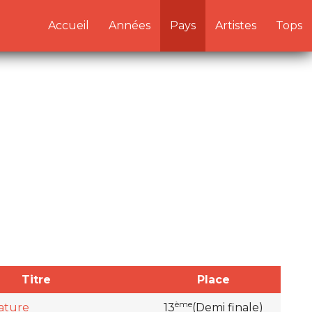
n/pays.php:1) in
Accueil
Années
Pays
Artistes
Tops
Titre
Place
ème
ature
13
(Demi finale)