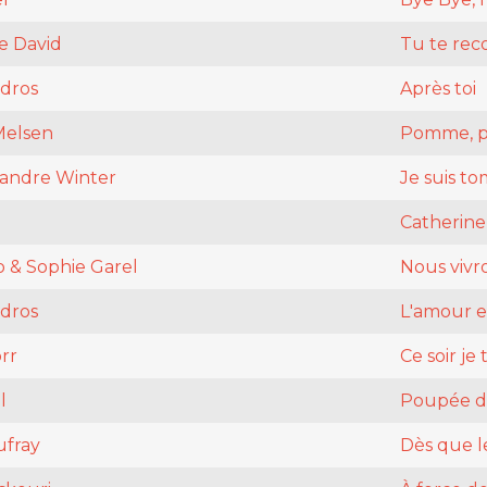
e David
Tu te rec
ndros
Après toi
Melsen
Pomme, 
xandre Winter
Je suis to
Catherine
o & Sophie Garel
Nous vivr
ndros
L'amour e
rr
Ce soir je 
l
Poupée de
fray
Dès que l