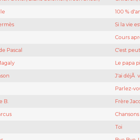
le
100 % d'
ermès
Si la vie 
Cours apr
de Pascal
C'est peu
Magaly
Le papa p
nson
J'ai déjÃ 
Parlez-vou
e B.
Frère Jac
rcus
Chansons 
Toi
er
Bye Bye, 