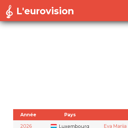
L'eurovision
Warning
: Cannot modify header information - headers a
/home/dekoh/eurovision/includes/session-config.in
Année
Pays
2026
Eva Marija
Luxembourg